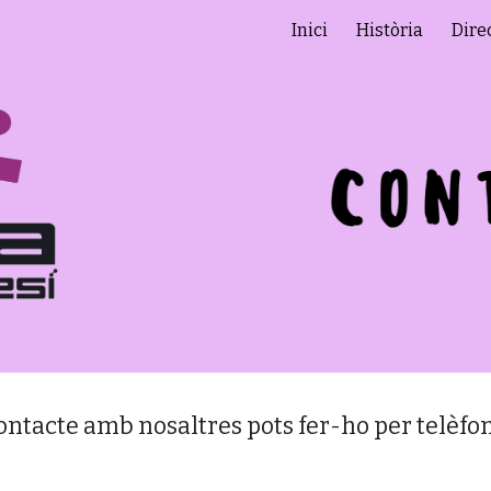
Inici
Història
Dire
ip to main content
Skip to navigat
contacte amb nosaltres pots fer-ho per telèfon