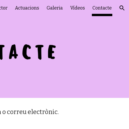
ctor
Actuacions
Galeria
Vídeos
Contacte
ion
 o correu electrònic.